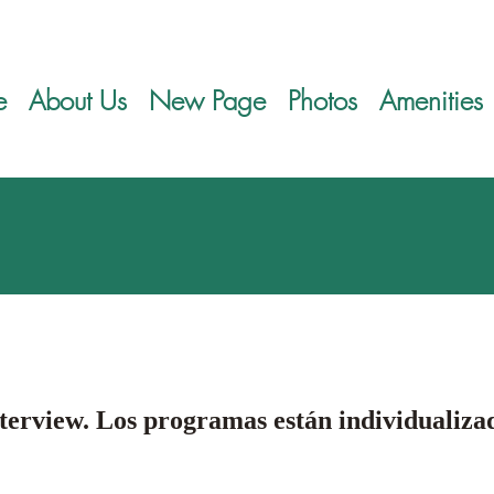
e
About Us
New Page
Photos
Amenities
erview. Los programas están individualizad